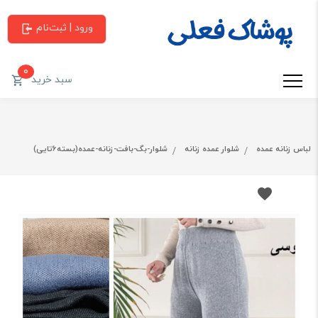
ورود | ثبت‌نام
0
سبد خرید
لباس زنانه عمده
شلوار عمده زنانه
شلوار-بگ-بافت-زنانه-عمده(بسته6تایی)