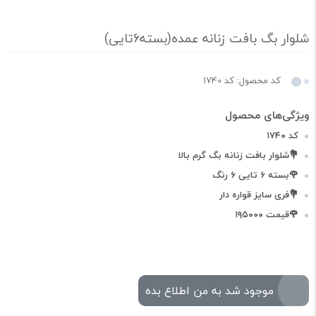
شلوار بگ بافت زنانه عمده(بسته6تایی)
کد محصول: کد 1740
کد ۱۷۴۰
💐شلوار بافت زنانه بگ گرم بالا
🌹بسته ۶ تایی ۶ رنگ
💐فری سایز قواره دار
🌹قیمت ۱۹۵۰۰۰
موجود شد به من اطلاع بده