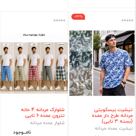
‎−33%
تیشرت بیسکویتی
شلوارک مردانه 4 خانه
مردانه طرح دار عمده
تترون عمده 6 تایی
(بسته 3 تایی)
شلوار عمده مردانه
تیشرت عمده مردانه
نامــوجود