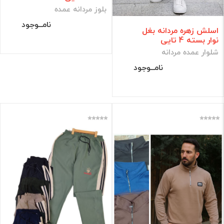
بلوز مردانه عمده
نامــوجود
اسلش زهره مردانه بغل
نوار بسته 4 تایی
شلوار عمده مردانه
نامــوجود