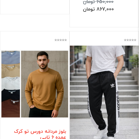
650,000 تومان
867,000 تومان
بلوز مردانه دورس تو کرک
عمده 6 تایی