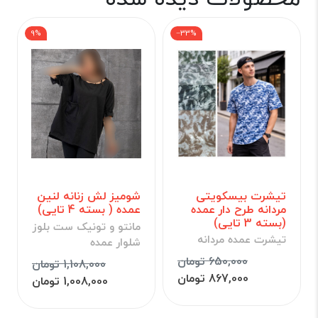
9%
‎−33%
تیشرت بیسکویتی
شومیز لش زنانه لنین
مردانه طرح دار عمده
عمده ( بسته 4 تایی)
(بسته 3 تایی)
مانتو و تونیک ست بلوز
تیشرت عمده مردانه
شلوار عمده
650,000 تومان
1,108,000 تومان
867,000 تومان
1,008,000 تومان