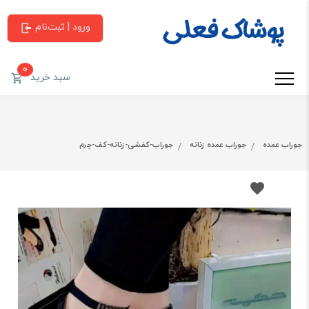
ورود | ثبت‌نام
0
سبد خرید
جوراب عمده
جوراب عمده زنانه
جوراب-کفشی-زنانه-کف-چرم