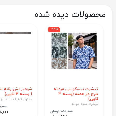
محصولات دیده شده
‎−33%
تیشرت بیسکویتی مردانه
شومیز لش زنانه لن
طرح دار عمده (بسته 3
( بسته 4 تایی)
تایی)
مانتو و تونیک ست بلوز 
تیشرت عمده مردانه
1,108,000
650,000 تومان
1,008,000