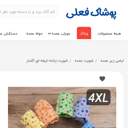
هـمه محصولات
وبلاگ
جوراب عمده
حوله عمده
دستکش عم
لباس زیر عمده
شورت عمده
شورت-زنانه-لیفه-ای-گلدار