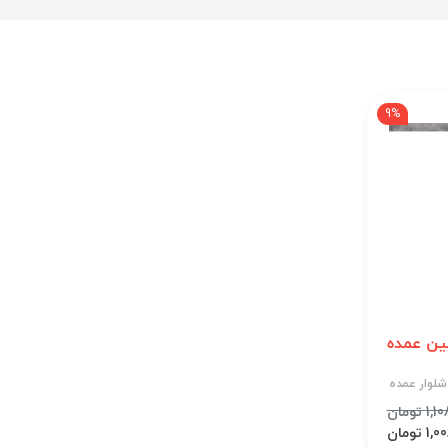
9%
ین عمده
شلوار عمده
 تومان
 تومان