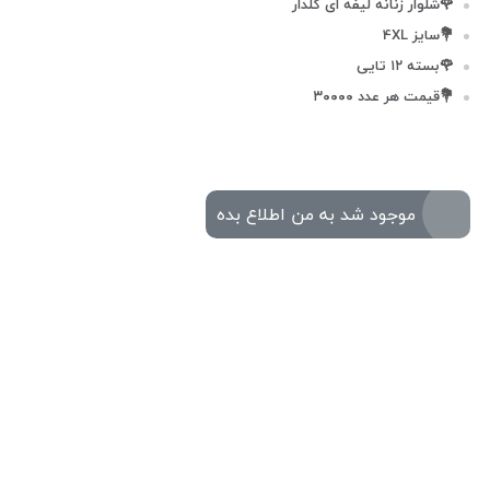
🌹شلوار زنانه لیفه ای گلدار
💐سایز 4XL
🌹بسته ۱۲ تایی
💐قیمت هر عدد ۳۰۰۰۰
موجود شد به من اطلاع بده