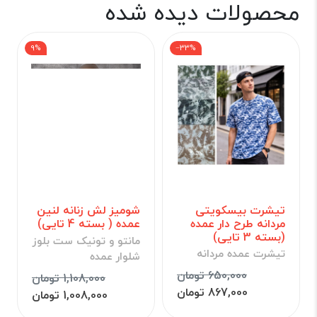
محصولات دیده شده
9%
‎−33%
تیشرت بیسکویتی
شومیز لش زنانه لنین
مردانه طرح دار عمده
عمده ( بسته 4 تایی)
(بسته 3 تایی)
مانتو و تونیک ست بلوز
تیشرت عمده مردانه
شلوار عمده
650,000 تومان
1,108,000 تومان
867,000 تومان
1,008,000 تومان