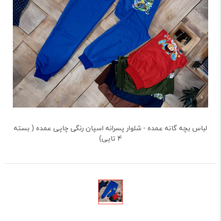
لباس بچه گانه عمده - شلوار پسرانه اسپان رنگی چاپی عمده ( بسته
4 تایی)