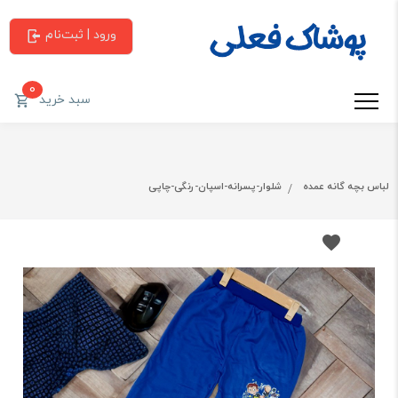
ورود | ثبت‌نام
0
سبد خرید
لباس بچه گانه عمده
شلوار-پسرانه-اسپان-رنگی-چاپی