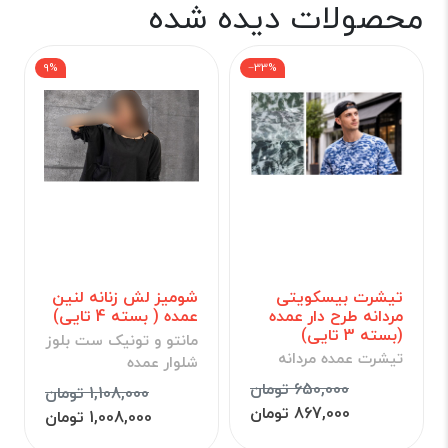
محصولات دیده شده
9%
‎−33%
تیشرت بیسکویتی
شومیز لش زنانه لنین
مردانه طرح دار عمده
عمده ( بسته 4 تایی)
(بسته 3 تایی)
مانتو و تونیک ست بلوز
تیشرت عمده مردانه
شلوار عمده
650,000 تومان
1,108,000 تومان
867,000 تومان
1,008,000 تومان