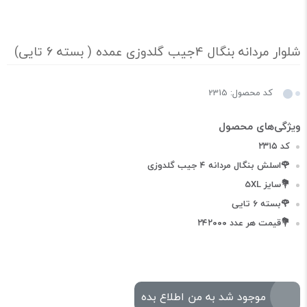
شلوار مردانه بنگال 4جیب گلدوزی عمده ( بسته 6 تایی)
کد محصول: 2315
کد ۲۳۱۵
🌹اسلش بنگال مردانه ۴ جیب گلدوزی
💐سایز 5XL
🌹بسته ۶ تایی
💐قیمت هر عدد ۲۴۲۰۰۰
موجود شد به من اطلاع بده