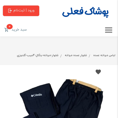
ورود | ثبت‌نام
0
سبد خرید
لباس مردانه عمده
شلوار عمده مردانه
شلوار-مردانه-بنگال-4جیب-گلدوزی