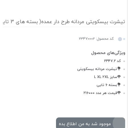
تیشرت بیسکویتی مردانه طرح دار عمده( بسته های 3 تایی)
کد محصول: 23470002
کد ۲۳۴۷.۲
💐تیشرت مردانه بیسکویتی
🌹سایز L XL 2XL
💐بسته ۶ تایی
🌹قیمت هر عدد ۲۱۶۰۰۰
موجود شد به من اطلاع بده