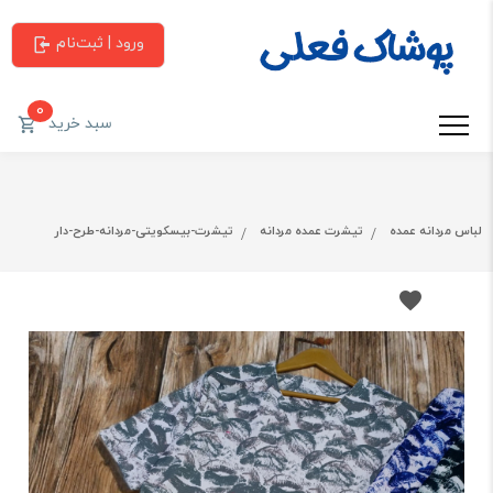
ورود | ثبت‌نام
0
سبد خرید
لباس مردانه عمده
تیشرت عمده مردانه
تیشرت-بیسکویتی-مردانه-طرح-دار