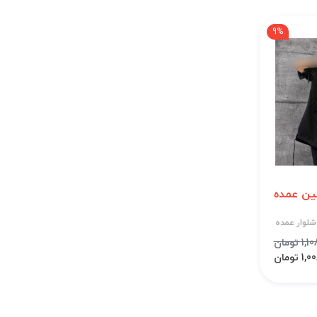
9%
ین عمده
شلوار عمده
 تومان
 تومان