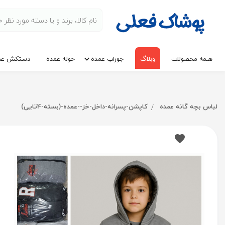
هـمه محصولات
وبلاگ
جوراب عمده
حوله عمده
دستکش عم
لباس بچه گانه عمده
کاپشن-پسرانه-داخل-خز--عمده-(بسته-4تایی)