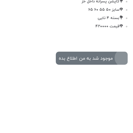
💐کاپشن پسرانه داخل خز
🌹سایز ۵۰ ۵۵ ۶۰ ۶۵
💐بسته ۴ تایی
🌹قیمت ۴۲۰۰۰۰
موجود شد به من اطلاع بده