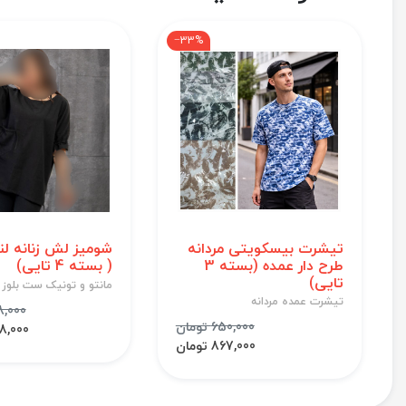
‎−33%
تیشرت بیسکویتی مردانه
شومیز لش زنانه لن
طرح دار عمده (بسته 3
( بسته 4 تایی)
تایی)
مانتو و تونیک ست بلوز 
تیشرت عمده مردانه
1,108,000
650,000 تومان
1,008,000
867,000 تومان