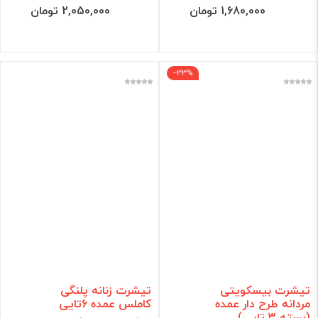
1,680,000 تومان
2,050,000 تومان
‎−33%
تیشرت بیسکویتی
تیشرت زنانه پلنگی
مردانه طرح دار عمده
کاملس عمده 6تایی
(بسته 3 تایی)